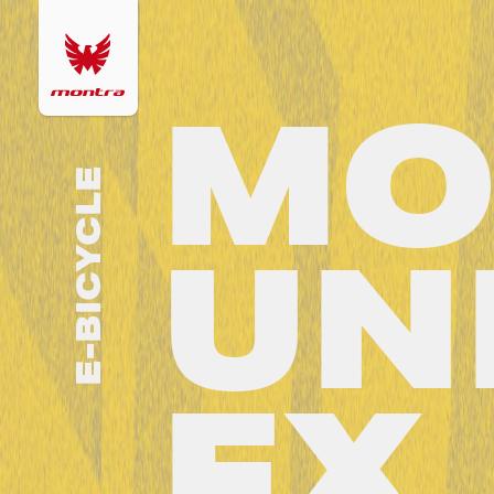
MO
E-BICYCLE
UN
FX