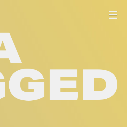
A
GGED